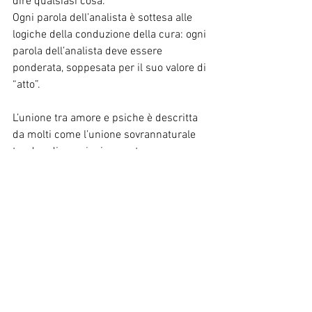
dire qualsiasi cosa.
Ogni parola dell’analista è sottesa alle 
logiche della conduzione della cura: ogni 
parola dell’analista deve essere 
ponderata, soppesata per il suo valore di 
“atto”.
L’unione tra amore e psiche è descritta 
da molti come l’unione sovrannaturale 
tra due dimensioni opposte e 
complementari: la ragione e il 
sentimento, il razionale e l’irrazionale, la 
mente e il cuore.