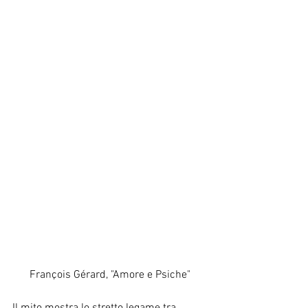
François Gérard, "Amore e Psiche"
Il mito mostra lo stretto legame tra 