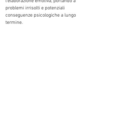
l’elaborazione emotiva, portando a 
problemi irrisolti e potenziali 
conseguenze psicologiche a lungo 
termine.
La rimozione freudiana facilita anche 
l’evitamento dei conflitti interni. Di fronte 
a impulsi o desideri contraddittori, la 
mente può impegnarsi nella rimozione 
per eludere il disagio di riconoscere e 
affrontare direttamente questi conflitti. 
Comprendere il ruolo della rimozione 
nella teoria freudiana è cruciale per la 
pratica clinica della psicoanalisi. 
Scoprire e affrontare pensieri ed 
emozioni repressi attraverso tecniche 
come la libera associazione e l'analisi 
dei sogni consente al paziente di 