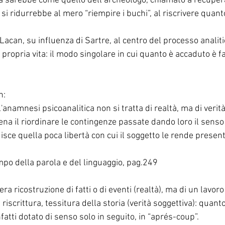
sta sarebbe come quello dell’archeologo, chiamato a recupe
 si ridurrebbe al mero “riempire i buchi”, al riscrivere quan
acan, su influenza di Sartre, al centro del processo analitic
 propria vita: il modo singolare in cui quanto è accaduto è fa
n:
'anamnesi psicoanalitica non si tratta di realtà, ma di verità
iena il riordinare le contingenze passate dando loro il senso
uisce quella poca libertà con cui il soggetto le rende presenti
po della parola e del linguaggio, pag.249
ra ricostruzione di fatti o di eventi (realtà), ma di un lavoro 
, riscrittura, tessitura della storia (verità soggettiva): quan
atti dotato di senso solo in seguito, in “aprés-coup”.