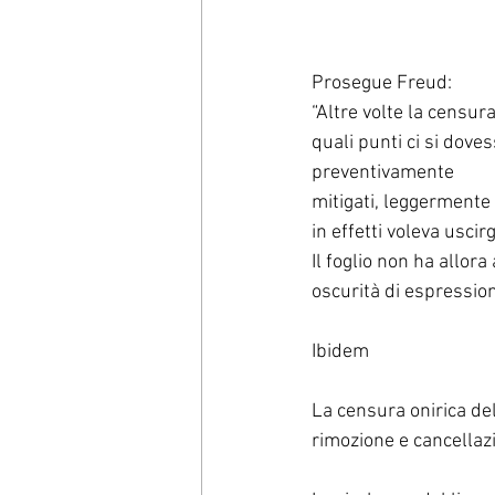
Prosegue Freud:
“Altre volte la censur
quali punti ci si dove
preventivamente
mitigati, leggermente 
in effetti voleva uscir
Il foglio non ha allor
oscurità di espression
Ibidem
La censura onirica de
rimozione e cancellazi