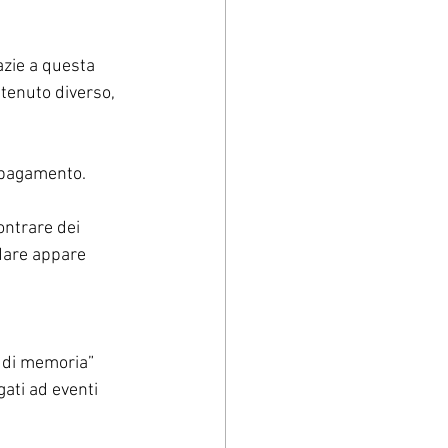
azie a questa 
ntenuto diverso, 
appagamento.
ontrare dei 
rdare appare 
i di memoria” 
gati ad eventi 