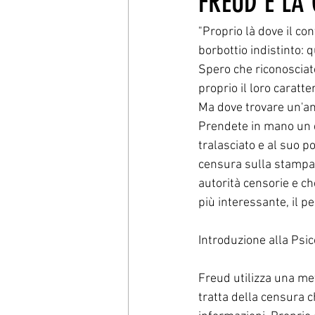
FREUD E LA
"Proprio là dove il c
borbottio indistinto:
Spero che riconosciate
proprio il loro caratt
Ma dove trovare un'an
Prendete in mano un qu
tralasciato e al suo po
censura sulla stampa. 
autorità censorie e ch
più interessante, il pe
Introduzione alla Psi
Freud utilizza una met
tratta della censura c