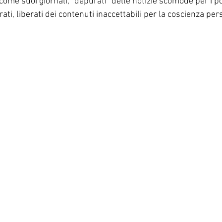
come suoi giornali, “depurati” delle notizie scomode per i pot
ti, liberati dei contenuti inaccettabili per la coscienza per