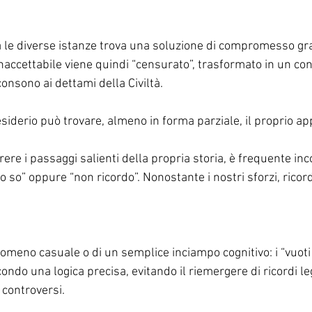
tra le diverse istanze trova una soluzione di compromesso gr
inaccettabile viene quindi “censurato”, trasformato in un co
nsono ai dettami della Civiltà.
esiderio può trovare, almeno in forma parziale, il proprio 
rrere i passaggi salienti della propria storia, è frequente inc
 lo so” oppure “non ricordo”. Nonostante i nostri sforzi, rico
nomeno casuale o di un semplice inciampo cognitivo: i “vuot
condo una logica precisa, evitando il riemergere di ricordi le
 controversi.