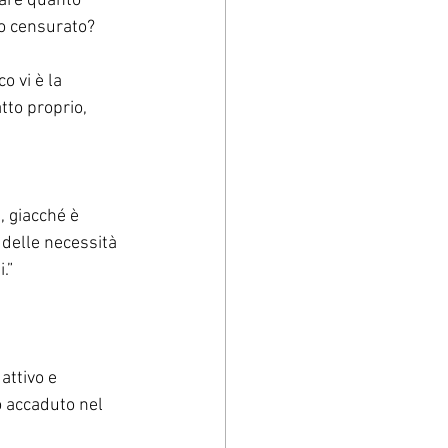
rare quanto 
to censurato?
o vi è la 
tto proprio, 
, giacché è 
 delle necessità 
.”
attivo e 
to accaduto nel 