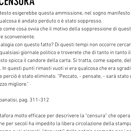
 CENSURA
ontesto esigerebbe questa ammissione, nel sogno manifesto s
 qualcosa è andato perduto o è stato soppresso.
 come cosa ovvia che il motivo della soppressione di questi
ere sconveniente. 
alogia con questo fatto? Di questi tempi non occorre cercar
alsiasi giornale politico e troverete che di tanto in tanto il
sto spicca il candore della carta. Si tratta, come sapete, del
In questi punti rimasti vuoti vi era qualcosa che era sgradit
e perciò è stato eliminato. "Peccato, - pensate, - sarà stato c
zzo migliore." ·
coanalisi, pag. 311-312
afora molto efficace per descrivere la “censura” che opera n
he per secoli ha impedito la libera circolazione della stampa