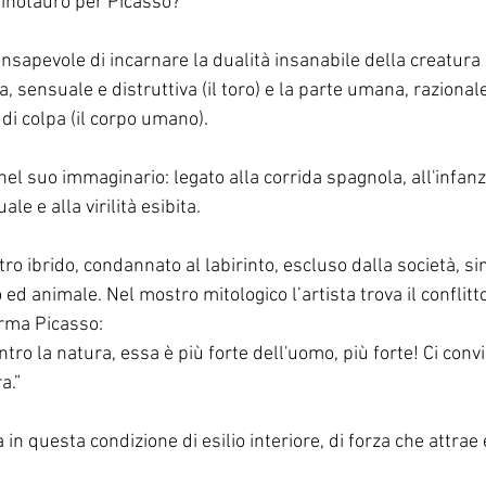
inotauro per Picasso?
onsapevole di incarnare la dualità insanabile della creatura 
a, sensuale e distruttiva (il toro) e la parte umana, razionale
di colpa (il corpo umano).
nel suo immaginario: legato alla corrida spagnola, all'infanz
le e alla virilità esibita.
ro ibrido, condannato al labirinto, escluso dalla società, s
ed animale. Nel mostro mitologico l’artista trova il conflitto
erma Picasso:
tro la natura, essa è più forte dell'uomo, più forte! Ci con
a.”
in questa condizione di esilio interiore, di forza che attrae e