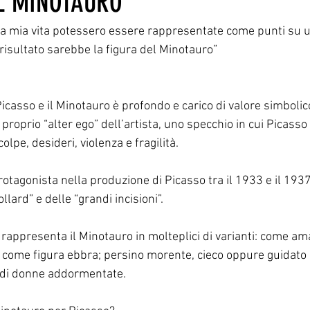
IL MINOTAURO
lla mia vita potessero essere rappresentate come punti su
l risultato sarebbe la figura del Minotauro”
Picasso e il Minotauro è profondo e carico di valore simbolic
 proprio “alter ego” dell’artista, uno specchio in cui Picasso
olpe, desideri, violenza e fragilità.
rotagonista nella produzione di Picasso tra il 1933 e il 1937
llard” e delle “grandi incisioni”.
ta rappresenta il Minotauro in molteplici di varianti: come am
 come figura ebbra; persino morente, cieco oppure guidato
di donne addormentate.