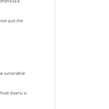
offensiva e 
, non può che 
e vulnerabile: 
cati diversi si 