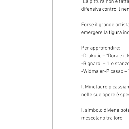
“La pittura non è fatt
difensiva contro il ne
Forse il grande artist
emergere la figura in
Per approfondire:
-Drakulic – “Dora e il
-Bignardi – “Le stanze
-Widmaier-Picasso – “P
Il Minotauro picassia
nelle sue opere è spes
Il simbolo diviene pot
mescolano tra loro.