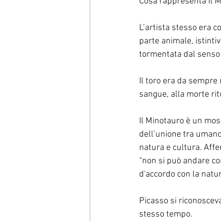
Cosa rappresenta il M
L’artista stesso era c
parte animale, istintiv
tormentata dal senso 
Il toro era da sempre 
sangue, alla morte ritua
Il Minotauro è un most
dell’unione tra umano 
natura e cultura. Aff
“non si può andare con
d'accordo con la natur
Picasso si riconosceva 
stesso tempo.