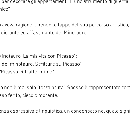
a per decorare gli appartamenti. È uno strumento di guerra 
mico”
a aveva ragione: unendo le tappe del suo percorso artistico
quietante ed affascinante del Minotauro.
 Minotauro. La mia vita con Picasso”;
 del minotauro. Scritture su Picasso”;
icasso. Ritratto intimo”.
no non è mai solo “forza bruta”. Spesso è rappresentato com
so ferito, cieco o morente.
enza espressiva e linguistica, un condensato nel quale signifi