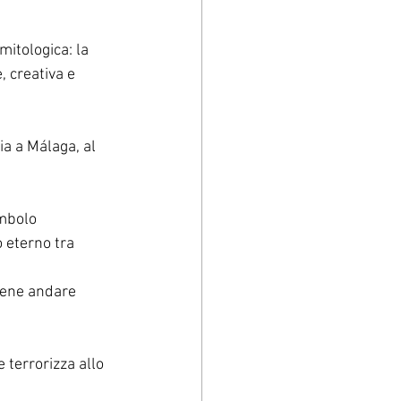
mitologica: la 
, creativa e 
ia a Málaga, al 
imbolo 
 eterno tra 
viene andare 
 terrorizza allo 