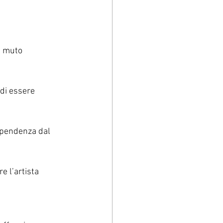
e muto 
di essere 
dipendenza dal 
e l’artista 