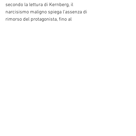
secondo la lettura di Kernberg, il 
narcisismo maligno spiega l'assenza di 
rimorso del protagonista, fino al 
confronto finale con la statua del 
Commendatore, simbolo del Super-Io 
punitivo.
Kernberg nota che nei narcisisti gravi, il 
Super-Io è sadico e primitivo, 
stimolando un conflitto che si riflette in 
comportamenti antisociali come inganni 
e manipolazioni – tratti evidenti nelle 
strategie seduttive di Don Giovanni, che 
mente e inganna per ottenere ciò che 
vuole.
La sua sfida all'inferno può essere vista 
come un atto di onnipotenza 