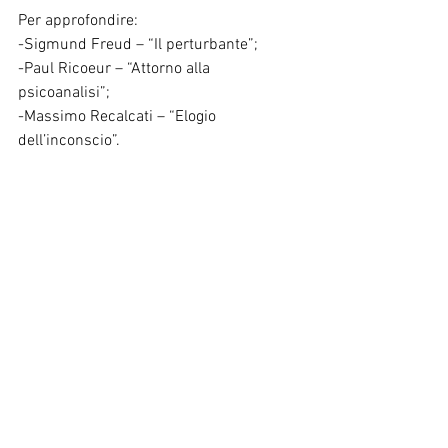
Per approfondire:
-Sigmund Freud – “Il perturbante”;
-Paul Ricoeur – “Attorno alla 
psicoanalisi”;
-Massimo Recalcati – “Elogio 
dell’inconscio”.
L’esperienza di scoperta dell’inconscio e 
della sua ragione hanno un effetto 
perturbante che Freud per primo ha 
sperimentato. Scrive infatti il padre della 
psicoanalisi:
“In un primo tempo ci si accorse 
soltanto che l'effetto di impressioni 
attuali doveva essere ricondotto a eventi 
del passato. 
Tuttavia il ricercatore trova spesso di più 