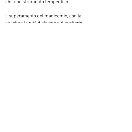
che uno strumento terapeutico. 
Il superamento del manicomio, con la 
nascita di unità dislocate sul territorio, 
con un numero ridotto di posti letto e la 
definizione di progetti terapeutici e 
riabilitativi personalizzati, rispondeva 
alla necessità di non ridurre il folle alla 
sua diagnosi, capace di renderlo un 
condannato a vita alla prigionia senza 
aver commesso alcuna colpa.