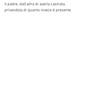
il padre; dall’altra di averla castrata, 
privandola di quanto invece è presente 
nel bambino.
Come sappiamo, il rischio di ridurre la 
teoria freudiana dello sviluppo 
psicosessuale ad un rigido 
schematismo è sempre presente.
In questo senso, è utile ricordare il ruolo 
del “fallo”, immaginario e simbolico, 
come definito da Lacan. Lacan coglie nel 
fallo un oggetto dallo statuto particolare, 
capace di orientare la pulsione: in tal 
senso, il fallo lo si ha oppure lo si è.
Nel caso del bambino, il fallo è in 
rapporto al soggetto sul versante 
dell’avere; nel caso del soggetto in 
posizione femminile, il fallo è invece 