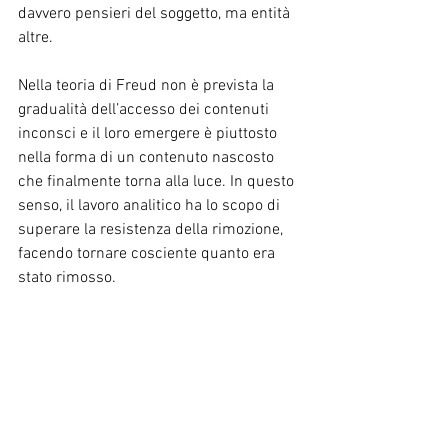
davvero pensieri del soggetto, ma entità 
altre.
Nella teoria di Freud non è prevista la 
gradualità dell’accesso dei contenuti 
inconsci e il loro emergere è piuttosto 
nella forma di un contenuto nascosto 
che finalmente torna alla luce. In questo 
senso, il lavoro analitico ha lo scopo di 
superare la resistenza della rimozione, 
facendo tornare cosciente quanto era 
stato rimosso.
Per approfondire:
-Eagle – Da Freud alla Psicoanalisi 
contemporanea;
-Mitchell – Gli orientamenti relazionali in 
psicoanalisi;
-Breuer e Freud – Studi sull’isteria.