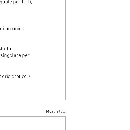
uale per tutti, 
di un unico 
tinto 
 singolare per 
derio erotico”)
Mostra tutti