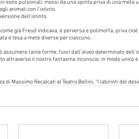
i sono pulsionali, mossi da una spinta priva di una meta ug
li animali con l’istinto. 
ersione dell’istinto. 
ome già Freud indicava, è perversa e polimorfa, priva cioè 
ata e tesa a mete diverse per ciascuno.
uò assumere tante forme, fuori dall’alveo determinato dell’is
to attraverso il nostro fantasma inconscio, in modo unico e
a di Massimo Recalcati al Teatro Bellini, “I labirinti del desi