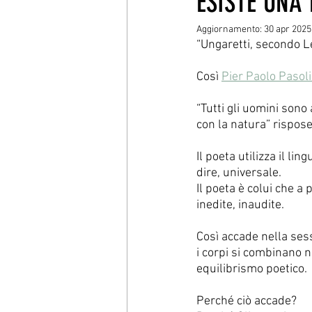
ESISTE UNA
Aggiornamento:
30 apr 2025
“Ungaretti, secondo Le
Così 
Pier Paolo Pasoli
“Tutti gli uomini sono
con la natura” rispose
Il poeta utilizza il li
dire, universale. 
Il poeta è colui che a
inedite, inaudite.
Così accade nella sess
i corpi si combinano
equilibrismo poetico.
Perché ciò accade?