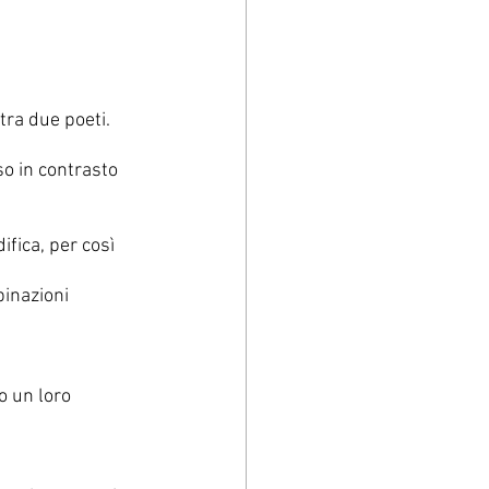
 tra due poeti.
so in contrasto 
ifica, per così 
inazioni 
 un loro 