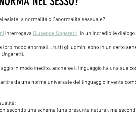
 NORMA NEL SESSO?
i esiste la normalità o l’anormalità sessuale?
ni
 interrogava 
Giuseppe Ungaretti
, in un incredibile dialogo
 a loro modo anormali… tutti gli uomini sono in un certo sen
 Ungaretti.
nguaggio in modo inedito, anche se il linguaggio ha una sua cod
 partire da una norma universale del linguaggio inventa comb
ualità:
 non secondo una schema (una presunta natura), ma secondo