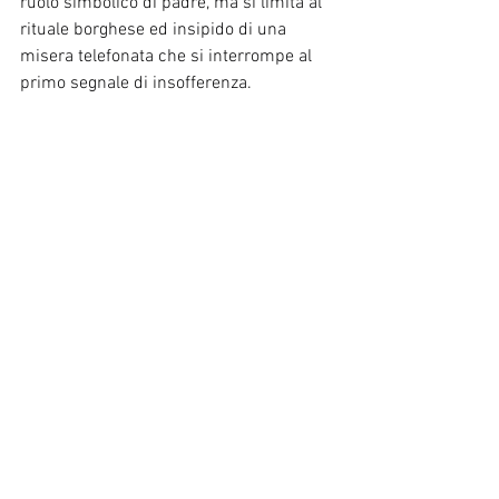
ruolo simbolico di padre, ma si limita al 
rituale borghese ed insipido di una 
misera telefonata che si interrompe al 
primo segnale di insofferenza.
Il protagonista della pellicola di 
Sorrentino non chiede mai il perché di 
quello che gli accade: non c’è enigma, 
divisione o interrogazione soggettiva 
sulla propria condizione.
Piuttosto, vediamo in gioco due 
declinazioni della clinica contemporanea:
da una parte “l’Es senza inconscio”, 
inteso come una spinta alla 
narcotizzazione della vita, la tendenza 
compulsiva ad un godimento che 
prescinde dallo scambio con l’altro 
sesso; dall’altra “l’Io senza inconscio”, 