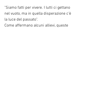
"Siamo fatti per vivere. I lutti ci gettano 
nel vuoto, ma in quella disperazione c’è 
la luce del passato".
Come affermano alcuni allievi, queste 
sarebbero state le ultime parole di 
Jacques Lacan.
La psicoanalisi vede nella morte un 
“padrone assoluto” rispetto al quale ogni 
soggetto è chiamato a fare i conti.
Come ha scoperto Freud, la pulsione si 
articola in “Eros”, pulsione di vita, e 
“Thanatos”, pulsione di morte. Se la 
meta finale della pulsione è la propria 
soddisfazione, essa può essere 
raggiunta tramite ogni strada, anche 
quella dell’autodistruzione.