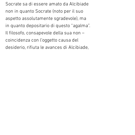
Socrate sa di essere amato da Alcibiade 
non in quanto Socrate (noto per il suo 
aspetto assolutamente sgradevole), ma 
in quanto depositario di questo “agalma”.
Il filosofo, consapevole della sua non – 
coincidenza con l’oggetto causa del 
desiderio, rifiuta le avances di Alcibiade, 
orientando il giovane verso chi egli ama 
davvero, cioè Agatone.
Attraverso la figura di Socrate, Lacan 
sottolinea la posizione dell’analista come 
quella di colui che è consapevole di 
essere come un “vaso vuoto”, depositario 
delle proiezioni del paziente, con le quali 
non deve finire per coincidere, 
convincendosi di essere l’effettivo 
oggetto d’amore o di odio. Piuttosto, 
l’analista, come Socrate, è chiamato a 