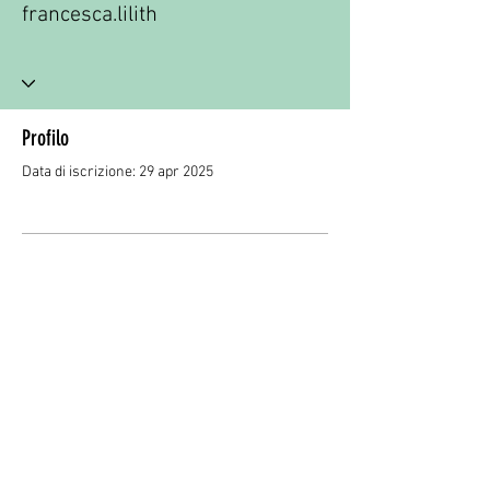
francesca.lilith
Profilo
Data di iscrizione: 29 apr 2025
Non c'è ancora niente da
mostrare qui
Quando questo membro aggiungerà
informazioni su di sé, le vedrai qui.
© 2035 by GIANFRANCO RICCI -
Privacy
Policy