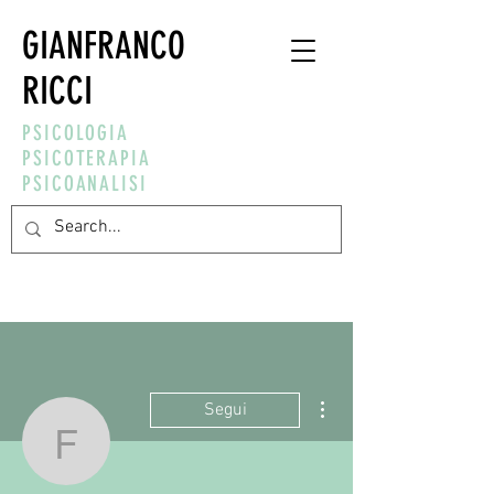
GIANFRANCO
RICCI
PSICOLOGIA
PSICOTERAPIA
PSICOANALISI
Altre azioni
Segui
francesca.lilith