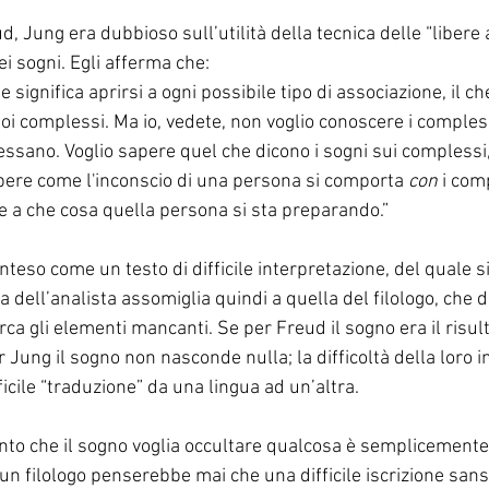
 Jung era dubbioso sull’utilità della tecnica delle “libere 
ei sogni. Egli afferma che:
 significa aprirsi a ogni possibile tipo di associazione, il 
uoi complessi. Ma io, vedete, non voglio conoscere i compless
essano. Voglio sapere quel che dicono i sogni sui complessi
apere come l'inconscio di una persona si comporta 
con
 i com
e a che cosa quella persona si sta preparando.”
inteso come un testo di difficile interpretazione, del quale s
ra dell’analista assomiglia quindi a quella del filologo, che 
a gli elementi mancanti. Se per Freud il sogno era il risult
 Jung il sogno non nasconde nulla; la difficoltà della loro i
ficile “traduzione” da una lingua ad un’altra.
nto che il sogno voglia occultare qualcosa è semplicemente
n filologo penserebbe mai che una difficile iscrizione sansc