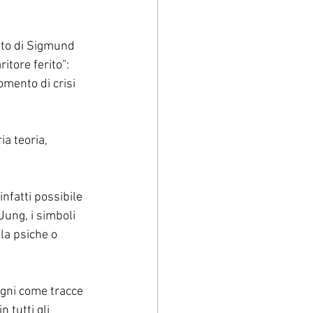
etto di Sigmund 
itore ferito”: 
omento di crisi 
a teoria, 
nfatti possibile 
Jung, i simboli 
la psiche o 
ogni come tracce 
 tutti gli 