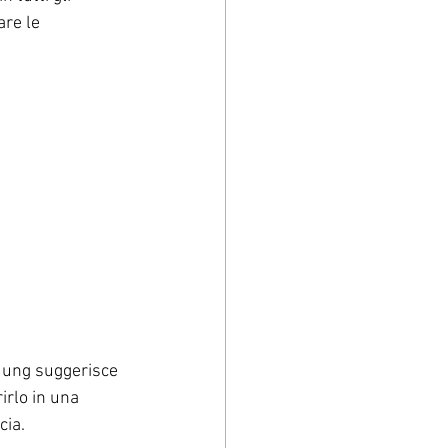
are le 
 Jung suggerisce 
rlo in una 
cia.