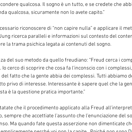
condere qualcosa. Il sogno è un tutto, e se credete che abbi
da qualcosa, sicuramente non lo avete capito.”
cessario riconoscere di “non capire nulla” e applicare il me
 Jung ricerca paralleli e informazioni sul contesto del conte
ere la trama psichica legata ai contenuti del sogno.
za del suo metodo da quello freudiano: “Freud cerca i compl
. Io cerco di scoprire che cosa fa l'inconscio con i compless
 del fatto che la gente abbia dei complessi. Tutti abbiamo d
tto privo di interesse. Interessante è sapere quel che la gent
sta è la questione pratica importante.”
tate che il procedimento applicato alla Freud all'interpret
o, sempre che accettiate l'assunto che l'enunciazione del so
enso. Ma quando fate questa asserzione non dimenticate ch
semplicemente perché voi non la capite...Poiché non sono D