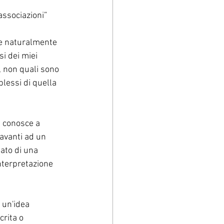
associazioni” 
che naturalmente 
i dei miei 
, non quali sono 
plessi di quella 
i conosce a 
davanti ad un 
ato di una 
nterpretazione 
 un'idea 
rita o 