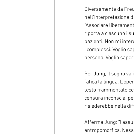
Diversamente da Freud,
nell’interpretazione d
“Associare liberamente
riporta a ciascuno i s
pazienti. Non mi inter
i complessi. Voglio s
persona. Voglio saper
Per Jung, il sogno va 
fatica la lingua. L’ope
testo frammentato cerc
censura inconscia, per
risiederebbe nella dif
Afferma Jung: “l'assu
antropomorfica. Nessu