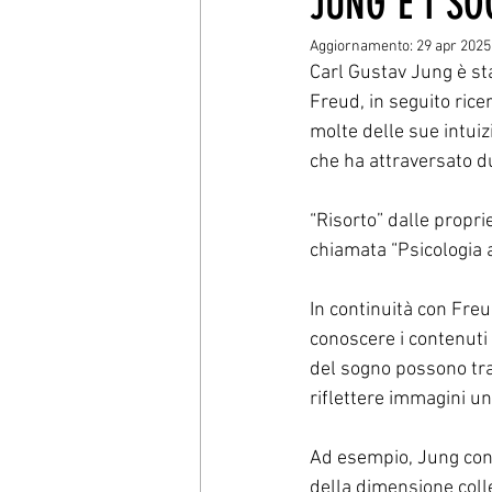
JUNG E I SO
Aggiornamento:
29 apr 2025
Carl Gustav Jung è sta
Freud, in seguito rice
molte delle sue intuiz
che ha attraversato d
“Risorto” dalle propri
chiamata “Psicologia a
In continuità con Freud
conoscere i contenuti 
del sogno possono trar
riflettere immagini un
Ad esempio, Jung consi
della dimensione collet