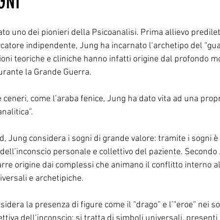
GNI
to uno dei pionieri della Psicoanalisi. Prima allievo predil
rcatore indipendente, Jung ha incarnato l’archetipo del “guar
ioni teoriche e cliniche hanno infatti origine dal profondo m
urante la Grande Guerra.
e ceneri, come l’araba fenice, Jung ha dato vita ad una propri
nalitica”.
, Jung considera i sogni di grande valore: tramite i sogni è i
dell’inconscio personale e collettivo del paziente. Secondo 
re origine dai complessi che animano il conflitto interno al
iversali e archetipiche.
dera la presenza di figure come il “drago” e l’“eroe” nei s
tiva dell’inconscio: si tratta di simboli universali, presenti in