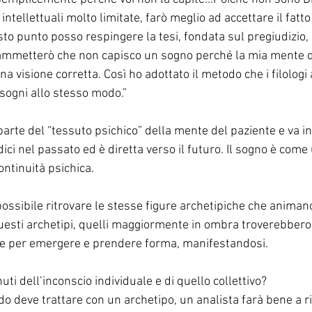
ntellettuali molto limitate, farò meglio ad accettare il fatt
sto punto posso respingere la tesi, fondata sul pregiudizio, 
ammetterò che non capisco un sogno perché la mia mente di
a visione corretta. Così ho adottato il metodo che i filologi 
o i sogni allo stesso modo.”
parte del “tessuto psichico” della mente del paziente e va in
dici nel passato ed è diretta verso il futuro. Il sogno è come
ontinuità psichica.
ossibile ritrovare le stesse figure archetipiche che animano
 questi archetipi, quelli maggiormente in ombra troverebbero
ale per emergere e prendere forma, manifestandosi.
uti dell’inconscio individuale e di quello collettivo?
 deve trattare con un archetipo, un analista farà bene a rif