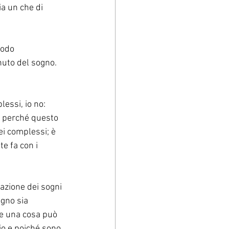
a un che di 
todo 
nuto del sogno. 
essi, io no: 
i, perché questo 
ei complessi; è 
e fa con i 
azione dei sogni 
gno sia 
e una cosa può 
io e poiché sono 