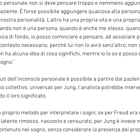
cio personale non si deve pensare troppo e nemmeno aggiu
paziente. È forse possibile aggiungere qualcosa alla personal
ostra personalità. L'altro ha una propria vita e una propri
ando non è una persona, quando è anche me stesso, quand
ica di fondo, io posso cominciare a pensare, ad associare pe
il contesto necessario, perché lui non lo avrà senz'altro, non
 ha alcuna idea di cosa significhi, mentre io lo so e posso da
sogno.”
uti dell’inconscio personale è possibile a partire dal pazient
io collettivo, universali per Jung, l’analista potrebbe interv
 il loro significato.
 proprio metodo per interpretare i sogni; se per Freud era 
 latente rimosso, nascosto e censurato, per Jung è invece 
ontenuto nel sogno, senza considerare la presenza dei proc