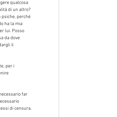
ngere qualcosa 
ità di un altro? 
a psiche, perché 
o ha la mia 
r lui. Posso 
 sa da dove 
rgli il 
e, per i 
enire 
necessario far 
necessario 
essi di censura.