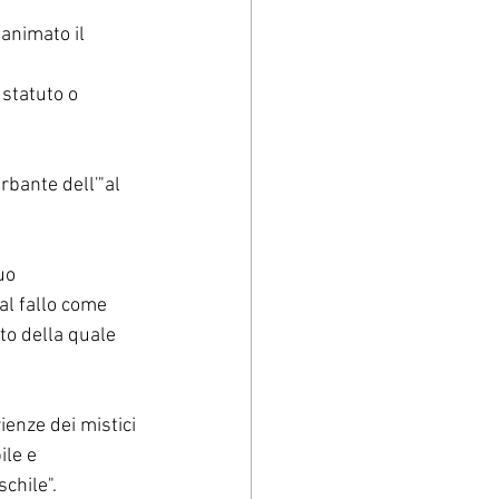
animato il 
 statuto o 
bante dell'"al 
uo 
l fallo come 
to della quale 
enze dei mistici 
ile e 
chile".