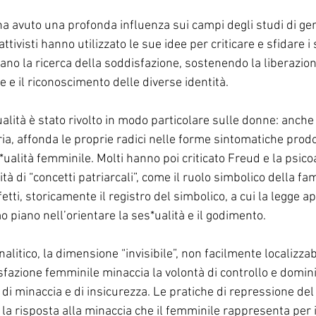
ha avuto una profonda influenza sui campi degli studi di gen
attivisti hanno utilizzato le sue idee per criticare e sfidare i
ano la ricerca della soddisfazione, sostenendo la liberazion
e e il riconoscimento delle diverse identità.
ualità è stato rivolto in modo particolare sulle donne: anche 
eria, affonda le proprie radici nelle forme sintomatiche prodo
ualità femminile. Molti hanno poi criticato Freud e la psicoa
à di “concetti patriarcali”, come il ruolo simbolico della fam
etti, storicamente il registro del simbolico, a cui la legge a
o piano nell’orientare la ses*ualità e il godimento.
alitico, la dimensione “invisibile”, non facilmente localizzab
sfazione femminile minaccia la volontà di controllo e domin
di minaccia e di insicurezza. Le pratiche di repressione del
 la risposta alla minaccia che il femminile rappresenta per 