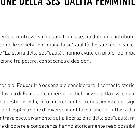
IONE DELLA SES*UALITÀ FEMMINIL
ente e controverso filosofo francese, ha dato un contributo 
ome le società reprimono la se*sualità. Le sue teorie sul co
 "La storia della ses*ualità", hanno avuto un profondo impa
azione tra potere, conoscenza e desideri. 
ria di Foucault è essenziale considerare il contesto storico 
Il lavoro di Foucault è emerso nel bel mezzo della rivoluzion
e questo periodo, ci fu un crescente riconoscimento del signi
dell’esplorazione di diverse identità e pratiche. Tuttavia, l'
ntrava esclusivamente sulla liberazione della ses*ualità, m
ure di potere e conoscenza hanno storicamente reso possibil