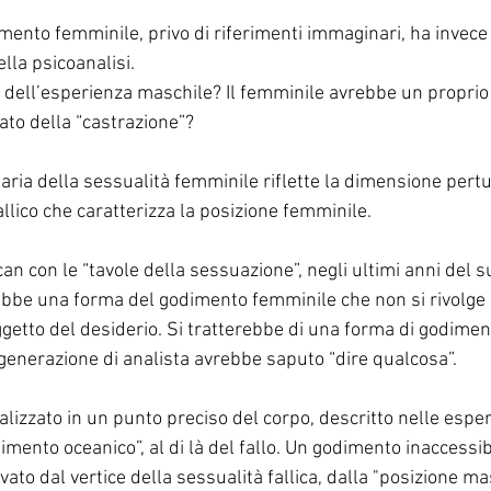
ento femminile, privo di riferimenti immaginari, ha invece 
lla psicoanalisi.
so dell’esperienza maschile? Il femminile avrebbe un proprio
ato della “castrazione”?
ria della sessualità femminile riflette la dimensione pertur
allico che caratterizza la posizione femminile.
n con le “tavole della sessuazione”, negli ultimi anni del s
bbe una forma del godimento femminile che non si rivolge a
getto del desiderio. Si tratterebbe di una forma di godimen
generazione di analista avrebbe saputo “dire qualcosa”. 
izzato in un punto preciso del corpo, descritto nelle esperi
dimento oceanico”, al di là del fallo. Un godimento inaccessib
ato dal vertice della sessualità fallica, dalla "posizione mas