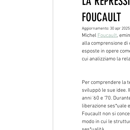
LA REPRESS
FOUCAULT
Aggiornamento:
30 apr 2025
Michel 
Foucault
, emin
alla comprensione di c
esposte in opere come
cui analizziamo la rel
Per comprendere la teo
sviluppò le sue idee. 
anni '60 e '70. Durant
liberazione ses*uale e 
Foucault non si conce
modo in cui le strutt
ses*ualità.