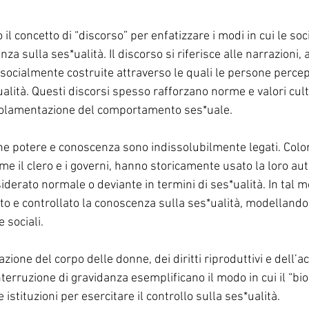
il concetto di “discorso” per enfatizzare i modi in cui le soc
a sulla ses*ualità. Il discorso si riferisce alle narrazioni, a
 socialmente costruite attraverso le quali le persone percep
lità. Questi discorsi spesso rafforzano norme e valori cultu
golamentazione del comportamento ses*uale.
e potere e conoscenza sono indissolubilmente legati. Colo
ome il clero e i governi, hanno storicamente usato la loro aut
iderato normale o deviante in termini di ses*ualità. In tal mo
o e controllato la conoscenza sulla ses*ualità, modellando 
e sociali.
zione del corpo delle donne, dei diritti riproduttivi e dell’a
nterruzione di gravidanza esemplificano il modo in cui il “bi
 istituzioni per esercitare il controllo sulla ses*ualità.