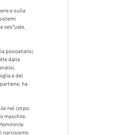
ere e sulla 
 sistemi 
e ses*uale, 
la psicoanalisi, 
tte dalla 
nalisi, 
iglia e del 
ppartiene, ha 
ile nel corpo, 
io maschile, 
 femminile 
il narcisismo 