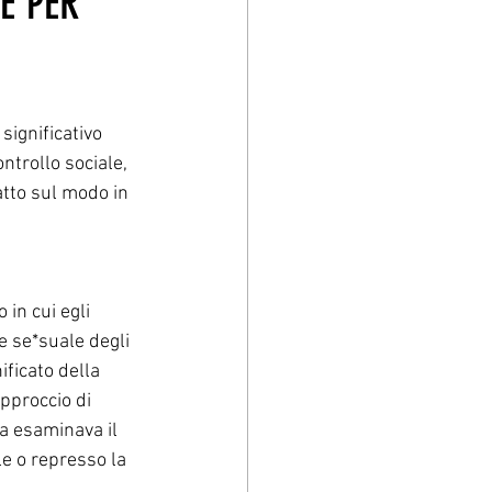
E PER
significativo 
ntrollo sociale, 
tto sul modo in 
in cui egli 
e se*suale degli 
ficato della 
approccio di 
a esaminava il 
e o represso la 