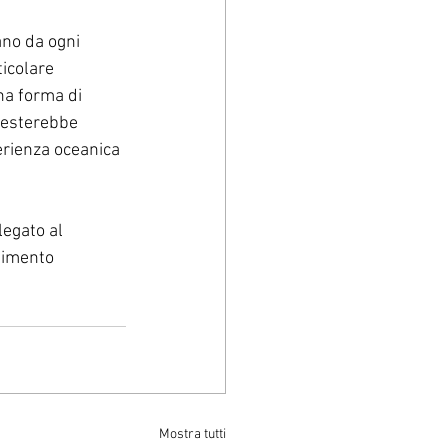
ano da ogni 
icolare 
na forma di 
festerebbe 
perienza oceanica 
egato al 
dimento 
Mostra tutti