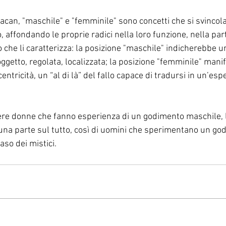
Lacan, "maschile" e "femminile" sono concetti che si svincol
 affondando le proprie radici nella loro funzione, nella part
che li caratterizza: la posizione "maschile" indicherebbe u
ggetto, regolata, localizzata; la posizione "femminile" mani
entricità, un “al di là” del fallo capace di tradursi in un’es
vere donne che fanno esperienza di un godimento maschile, l
i una parte sul tutto, così di uomini che sperimentano un go
so dei mistici.