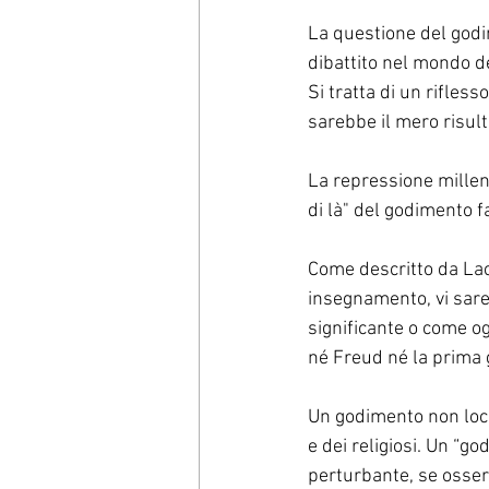
La questione del godim
dibattito nel mondo de
Si tratta di un rifles
sarebbe il mero risult
La repressione millena
di là" del godimento f
Come descritto da Laca
insegnamento, vi sare
significante o come og
né Freud né la prima 
Un godimento non local
e dei religiosi. Un “go
perturbante, se osserv