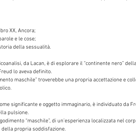
ibro XX, Ancora;
arole e le cose;
toria della sessualità.
coanalisi, da Lacan, è di esplorare il “continente nero” della
reud lo aveva definito. 
dimento maschile” troverebbe una propria accettazione e coll
lico.
, come significante e oggetto immaginario, è individuato da 
ella pulsione.
l godimento “maschile”, di un’esperienza localizzata nel corp
ca della propria soddisfazione.