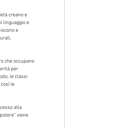
ietà creano e 
l linguaggio e 
iscono e 
rali, 
ro che occupano 
orità per 
do, le classi 
così le 
ccesso alla 
opotere” viene 