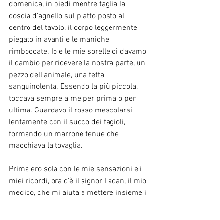
domenica, in piedi mentre taglia la 
coscia d'agnello sul piatto posto al 
centro del tavolo, il corpo leggermente 
piegato in avanti e le maniche 
rimboccate. Io e le mie sorelle ci davamo 
il cambio per ricevere la nostra parte, un 
pezzo dell'animale, una fetta 
sanguinolenta. Essendo la più piccola, 
toccava sempre a me per prima o per 
ultima. Guardavo il rosso mescolarsi 
lentamente con il succo dei fagioli, 
formando un marrone tenue che 
macchiava la tovaglia.
Prima ero sola con le mie sensazioni e i 
miei ricordi, ora c'è il signor Lacan, il mio 
medico, che mi aiuta a mettere insieme i 
pezzi ripetendo il mio nome. A volte lo 
sento discutere con i neurologi di 